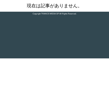
L
o
現在は記事がありません。
/
U
a
n
d
m
e
Copyright TRANCE MEDIA GP All Rights Reserved.
u
d
t
:
e
3
4
.
9
4
%