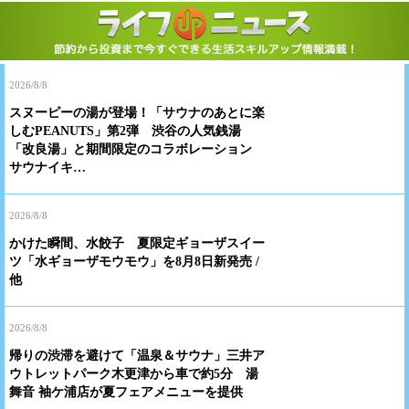
2026/8/8
スヌーピーの湯が登場！「サウナのあとに楽
しむPEANUTS」第2弾 渋谷の人気銭湯
「改良湯」と期間限定のコラボレーション
サウナイキ…
2026/8/8
かけた瞬間、水餃子 夏限定ギョーザスイー
ツ「水ギョーザモウモウ」を8月8日新発売 /
他
2026/8/8
帰りの渋滞を避けて「温泉＆サウナ」三井ア
ウトレットパーク木更津から車で約5分 湯
舞音 袖ケ浦店が夏フェアメニューを提供